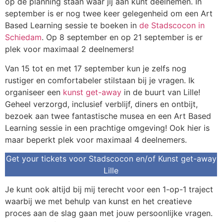
op de planning staan waar jij aan kunt deelnemen. In
september is er nog twee keer gelegenheid om een Art
Based Learning sessie te boeken in
de Stadscocon in
Schiedam
. Op 8 september en op 21 september is er
plek voor maximaal 2 deelnemers!
Van 15 tot en met 17 september kun je zelfs nog
rustiger en comfortabeler stilstaan bij je vragen. Ik
organiseer een
kunst get-away
in de buurt van Lille!
Geheel verzorgd, inclusief verblijf, diners en ontbijt,
bezoek aan twee fantastische musea en een Art Based
Learning sessie in een prachtige omgeving! Ook hier is
maar beperkt plek voor maximaal 4 deelnemers.
Get your tickets voor Stadscocon en/of Kunst get-away
Lille
Je kunt ook altijd bij mij terecht voor een 1-op-1 traject
waarbij we met behulp van kunst en het creatieve
proces aan de slag gaan met jouw persoonlijke vragen.