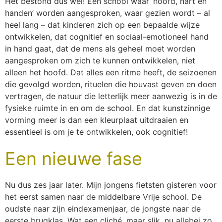
Het bestond dus wel! Een school waar ‘hoofd, hart en
handen’ worden aangesproken, waar gezien wordt – al
heel lang – dat kinderen zich op een bepaalde wijze
ontwikkelen, dat cognitief en sociaal-emotioneel hand
in hand gaat, dat de mens als geheel moet worden
aangesproken om zich te kunnen ontwikkelen, niet
alleen het hoofd. Dat alles een ritme heeft, de seizoenen
die gevolgd worden, rituelen die houvast geven en doen
vertragen, de natuur die letterlijk meer aanwezig is in de
fysieke ruimte in en om de school. En dat kunstzinnige
vorming meer is dan een kleurplaat uitdraaien en
essentieel is om je te ontwikkelen, ook cognitief!
Een nieuwe fase
Nu dus zes jaar later. Mijn jongens fietsten gisteren voor
het eerst samen naar de middelbare Vrije school. De
oudste naar zijn eindexamenjaar, de jongste naar de
eerste brugklas. Wat een cliché, maar slik, nu allebei zo